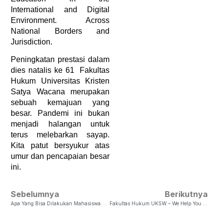
International and Digital 
Environment. Across 
National Borders and 
Jurisdiction.
Peningkatan prestasi dalam 
dies natalis ke 61  Fakultas 
Hukum Universitas Kristen 
Satya Wacana merupakan 
sebuah kemajuan yang 
besar. Pandemi ini bukan 
menjadi halangan untuk 
terus melebarkan sayap. 
Kita patut bersyukur atas 
umur dan pencapaian besar 
ini.
Sebelumnya
Berikutnya
Apa Yang Bisa Dilakukan Mahasiswa Di Tengah Pandemi Covid-19
Fakultas Hukum UKSW – We Help You To Build Your Life And Start Your Career Path