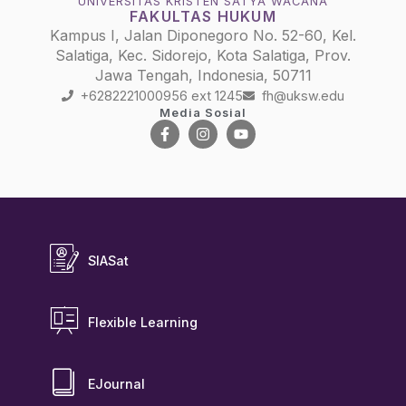
UNIVERSITAS KRISTEN SATYA WACANA
FAKULTAS HUKUM
Kampus I, Jalan Diponegoro No. 52-60, Kel.
Salatiga, Kec. Sidorejo, Kota Salatiga, Prov.
Jawa Tengah, Indonesia, 50711
+6282221000956 ext 1245
fh@uksw.edu
Media Sosial
SIASat
Flexible Learning
EJournal