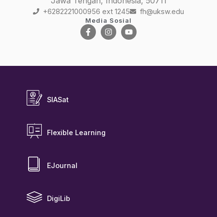
Jawa Tengah, Indonesia, 50711
+6282221000956 ext 1245
fh@uksw.edu
Media Sosial
SIASat
Flexible Learning
EJournal
DigiLib