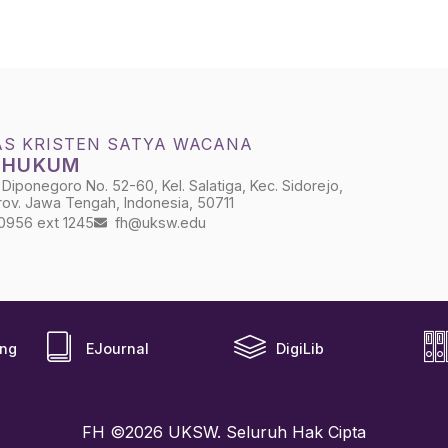
AS KRISTEN SATYA WACANA
S HUKUM
 Diponegoro No. 52-60, Kel. Salatiga, Kec. Sidorejo,
Prov. Jawa Tengah, Indonesia, 50711
0956 ext 1245
fh@uksw.edu
ing
EJournal
DigiLib
FH ©2026 UKSW. Seluruh Hak Cipta