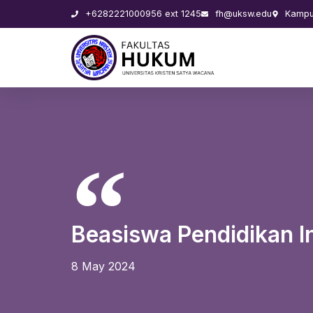
+6282221000956 ext 1245
fh@uksw.edu
Kampus
Beasiswa Pendidikan I
8 May 2024