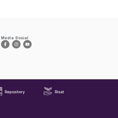
Media Sosial
Repository
Risat