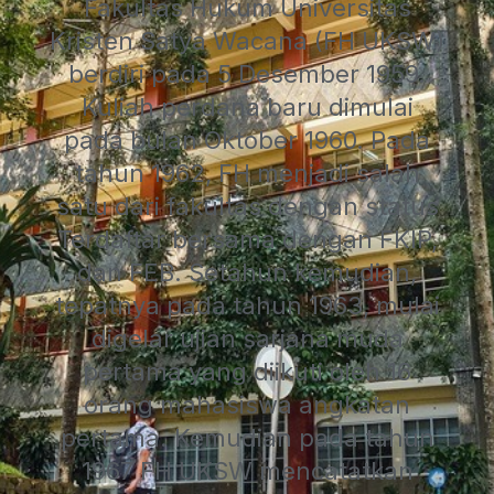
Fakultas Hukum Universitas
Kristen Satya Wacana (FH UKSW)
berdiri pada 5 Desember 1959.
Kuliah perdana baru dimulai
pada bulan Oktober 1960. Pada
tahun 1962, FH menjadi salah
satu dari fakultas dengan status
Terdaftar bersama dengan FKIP,
dan FEB. Setahun kemudian,
tepatnya pada tahun 1963, mulai
digelar ujian sarjana muda
pertama yang diikuti oleh 16
orang mahasiswa angkatan
pertama. Kemudian pada tahun
1967 FH UKSW mencatatkan