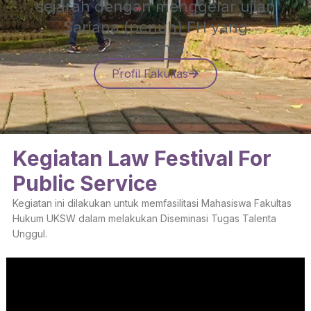
sejarah dengan menggelar ujian
Sarjana (penuh) FH yang
pertama.
Profil Fakultas
Kegiatan Law Festival For
Public Service
Kegiatan ini dilakukan untuk memfasilitasi Mahasiswa Fakultas
Hukum UKSW dalam melakukan Diseminasi Tugas Talenta
Unggul.