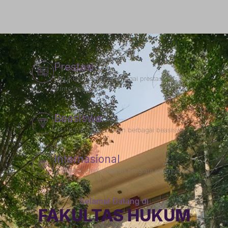
Prestasi
FH UKSW memiliki berbagai prestasi Nasional
& Internasional
Beasiswa
FH UKSW menyediakan berbagai beasiswa
Internasional
FH UKSW menyediakan program Internasional
Selamat Datang di
FAKULTAS HUKUM